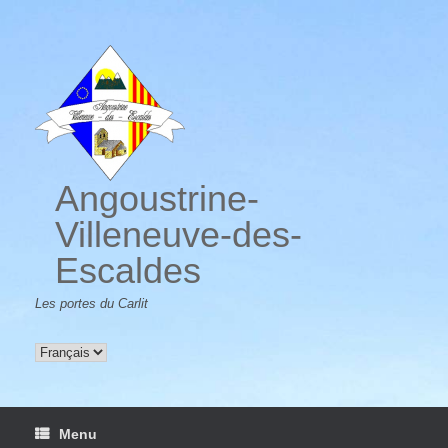
Skip
to
content
Angoustrine-
Villeneuve-des-
Escaldes
Les portes du Carlit
Choisir
une
langue
Menu