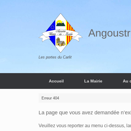
Skip
to
content
Angoustr
Les portes du Carlit
Accueil
La Mairie
Au 
Erreur 404
La page que vous avez demandée n’exis
Veuillez vous reporter au menu ci-dessus, l