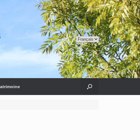
s
Choisir
une
langue
patrimoine