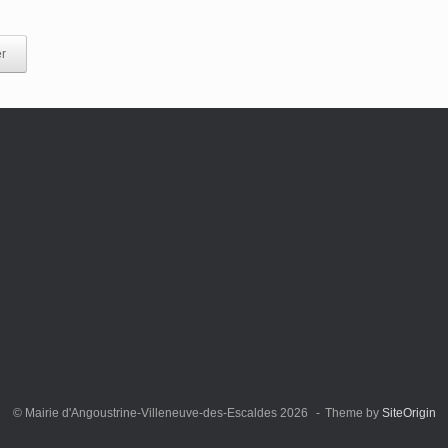
r
© Mairie d'Angoustrine-Villeneuve-des-Escaldes 2026
Theme by
SiteOrigin