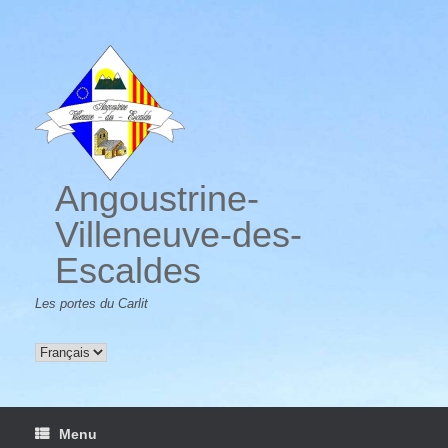
Skip
to
content
Angoustrine-
Villeneuve-des-
Escaldes
Les portes du Carlit
Choisir
une
langue
Menu